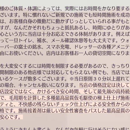
様のご体質・体調によっては、実際にはお時間をかなり要する
ざいます。特に慣れないご新規での施術でも短時間施術を成功
は、お客様自身の微動だに動かずじっとしていられる事がもと
すが、なんだかそれもちょっと抵抗あるし、時間にゆとりがあ
心という方に当店は十分お応えできる体制があります。例えば
って一旦トイレ、補水、メール確認休憩等も大丈夫です。ウォ
ーバーの富士の銘水、スマホ充電、ドレッサーの各種アメニテ
由にお使いください。店内はお客様お一人の貸切空間になりま
を大変安くするには時間を制限する必要があるので、きっちり
間制限のある他店様では対応してもらえない例でも、当店では
いるケースが数多くございます。※当日原則３０分以上遅れて
の場合、キャンセル扱いになります。
当店の価格設定は決して
店設定ではなく、かけるべき安心時間、そして最先端の高持続
で、毛周期を計算した多種最高品質仮毛駆使の極上仕上げ施術
ティと、不快感の残らないチェック仕上げによる安全性からの
格です。施術接着剤は厳しい安全性審査をパスした最高品質の
安心です。
いうようにきちんと書くと、なんだか気軽に行けそうにない感じ