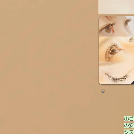
①ご
の安
シス