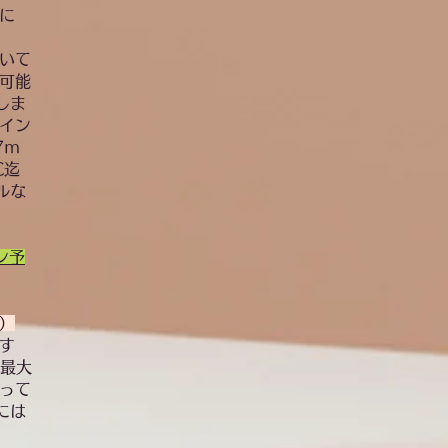
に
いて
可能
しま
イン
7ｍ
C迄
ルな
ン予
）
す
の最大
って
には