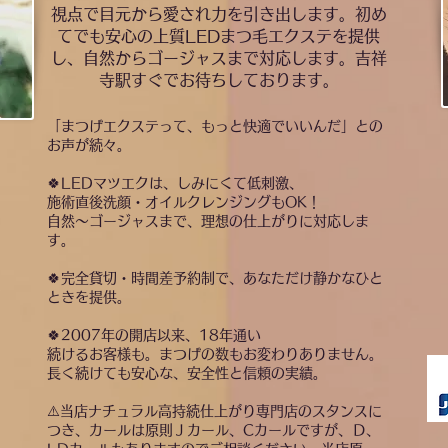
視点で目元から愛され力を引き出します。初め
てでも安心の上質LEDまつ毛エクステを提供
し、自然からゴージャスまで対応します。吉祥
寺駅すぐでお待ちしております。
「まつげエクステって、もっと快適でいいんだ」との
お声が続々。
🍀LEDマツエクは、しみにくて低刺激、
施術直後洗顔・オイルクレンジングもOK！
自然〜ゴージャスまで、理想の仕上がりに対応しま
す。
🍀完全貸切・時間差予約制で、あなただけ静かなひと
ときを提供。
🍀2007年の開店以来、18年通い
続けるお客様も。まつげの数もお変わりありません。
長く続けても安心な、安全性と信頼の実績。
⚠️当店ナチュラル高持続仕上がり専門店のスタンスに
つき、カールは原則Ｊカール、Cカールですが、Ｄ、