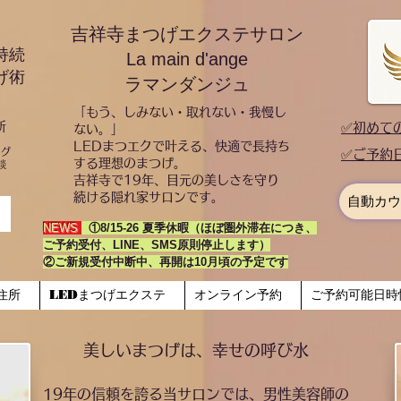
吉祥寺まつげエクステサロン
持続
La main d'ange
げ術
ラマンダンジュ
「もう、しみない・取れない・我慢し
所
​✅初め
ない。」
LEDまつエクで叶える、快適で長持ち
ング
✅ご予約
する理想のまつげ。
談
吉祥寺で19年、目元の美しさを守り
続ける隠れ家サロンです。
自動カウ
NEWS
:
①8/15-26 夏季休暇（ほぼ圏外滞在につき、
ご予約受付、LINE、SMS原則停止します）
②ご新規受付中断中、再開は10月頃の予定です
住所
LEDまつげエクステ
オンライン予約
ご予約可能日時
​美しいまつげは、幸せの呼び水
19年の信頼を誇る当サロンでは、男性美容師の