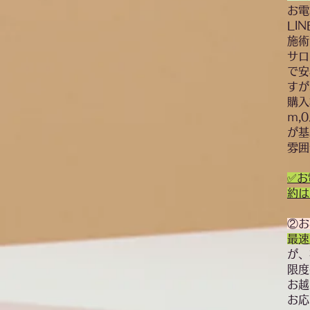
お電
LI
施術
サロ
で安
すが
購入
ｍ,
が基
雰囲
​✅
約は
②お
最速
が、
限度
お越
お応