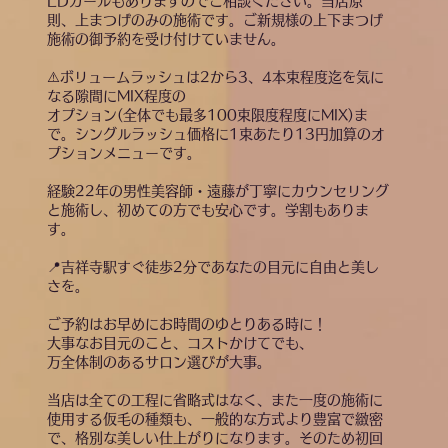
LDカールもありますのでご相談ください。当店原
則、上まつげのみの施術です。ご新規様の上下まつげ
施術の御予約を受け付けていません。
⚠️ボリュームラッシュは2から3、4本束程度迄を気に
なる隙間にMIX程度の
オプション(全体でも最多100束限度程度にMIX)ま
で。シングルラッシュ価格に1束あたり13円加算のオ
プションメニューです。
経験22年の男性美容師・遠藤が丁寧にカウンセリング
と施術し、初めての方でも安心です。学割もありま
す。
📍吉祥寺駅すぐ徒歩2分であなたの目元に自由と美し
さを。
ご予約はお早めにお時間のゆとりある時に！
大事なお目元のこと、コストかけてでも、
万全体制のあるサロン選びが大事​。
当店は全ての工程に省略式はなく、また一度の施術に
使用する仮毛の種類も、一般的な方式より豊富で緻密
で、格別な美しい仕上がりになります。そのため初回