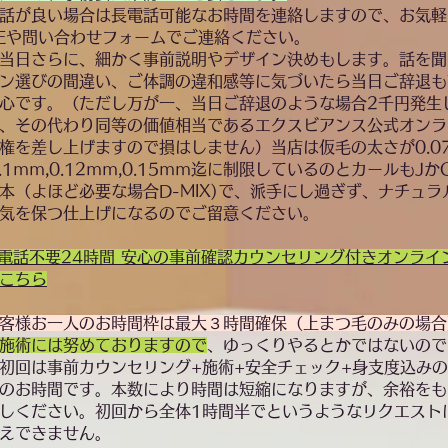
話が良い場合は長電話可能なお時間を連絡しますので、お気軽
NEや問い合わせフォームでご連絡ください。
当日さらに、細かく事前説明やデザイン決めもします。話を聞
ン選びの間違い、ご体調の違和感等に気づいたら当日ご辞退も
心です。（ただし万が一、当日ご辞退のような場合2千円発生
、その代わり同等の価値相当であるエクスビアンス公式オンラ
権を差し上げますので損はしません）当店は仮毛の太さが0.0
0.1ｍｍ,0.12ｍｍ,0.15ｍｍ迄に制限しているのとカールもJか
本（よほど必要な場合D-MIX)で、派手にし過ぎず、ナチュラ
気を保つ仕上げになるのでご留意ください。
お電話不要24時間
安心の事前確認カウンセリング付きオンライ
こちら
客様お一人のお時間枠は最大３時間確保（上まつ毛のみの場合
施術には努めておりますので
、ゆっくりやるとかではないので
初回は事前カウンセリング+施術+安全チェック+身支度込み
のお時間です。本数により時間は短縮になりますが、余裕をも
しください。初回から全体1時間半でというようなリクエスト
えできません。