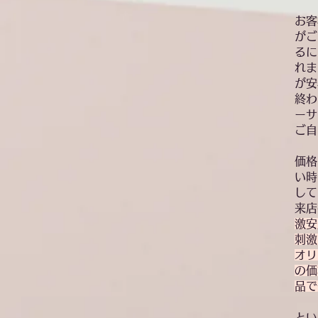
お客
がご
るに
れま
が安
終わ
ーサ
ご自
価格
い時
して
来店
激安
刺激
オリ
の価
品で
​と