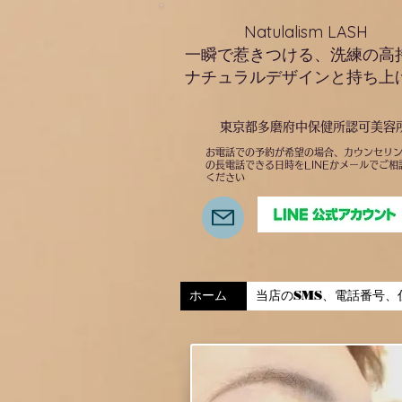
Natulalism LASH
一瞬で惹きつける、洗練の高
ナチュラルデザインと持ち上
東京都多磨府中保健所認可美容
お電話での予約が希望の場合、カウンセリ
の長電話できる日時をLINEかメールでご相
ください
ホーム
当店のSMS、電話番号、