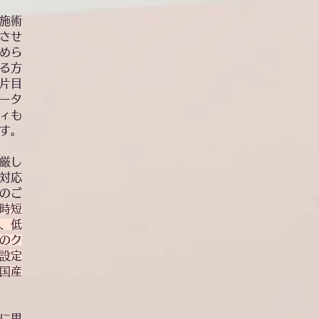
施術
させ
めら
る方
片目
ータ
ィも
す。
厳し
対応
のご
時短
、低
のク
設定
国産
に思