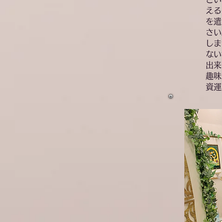
える
を遣
さい
しま
ない
出来
​趣
資運