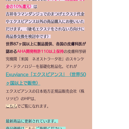
金の10％還元）
は
吉祥寺ラマンダンジュでのまつげエクステ代金
やエクスビアンス以外の商品購入にお使いいた
だけます。（睫毛エクステをされない方向けに
商品券交換を検討中です）
世界87ヶ国以上に製品提供、各国の皮膚科医が
認める
AHA開発特許110以上保持
の
皮膚科学研
究機関「米国 ネオストラータ社」の
スキンケ
ア・テクノロジーを基礎化粧品化。それが
Exuviance「エクスビアンス」（世界50
ヶ国以上で販売）
エクスビアンスの日本処方正規品販売会社（株
リツビ）のHPは、
こちら
でご覧になれます。
最新商品に更新されています。
商品価格は
こちら
ご参照ください。