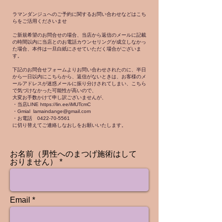
ラマンダンジュへのご予約に関するお問い合わせなどはこち
らをご活用くださいませ
ご新規希望のお問合せの場合、当店から返信のメールに記載
の時間以内に当店とのお電話カウンセリングが成立しなかっ
た場合、本件は一旦白紙にさせていただく場合がございま
す。
下記のお問合せフォームよりお問い合わせされたのに、半日
から一日以内にこちらから、返信がないときは、お客様のメ
ールアドレスが迷惑メールに振り分けされてしまい、こちら
で気づけなかった可能性が高いので、
大変お手数かけて申し訳ございませんが、
・当店LINE https://lin.ee/iMUTcmC
・Gmial lamaindange@gmail.com
・お電話 0422-70-5561
​に切り替えてご連絡しなおしをお願いいたします。
お名前（男性へのまつげ施術はして
おりません）
Email