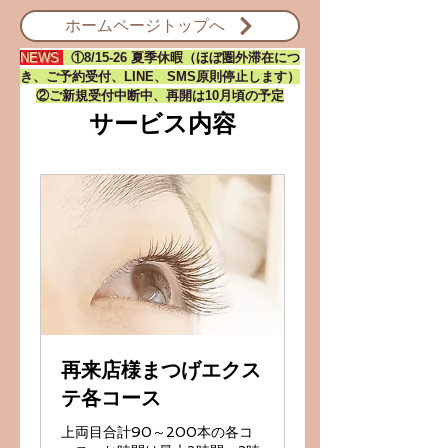
ホームページトップへ
NEWS
:
①8/15-26 夏季休暇（ほぼ圏外滞在につ
き、ご予約受付、LINE、SMS原則停止します）
②ご新規受付中断中、再開は10月頃の予定
サービス内容
再来店様まつげエクス
テ各コース
上両目合計90～200本の各コ