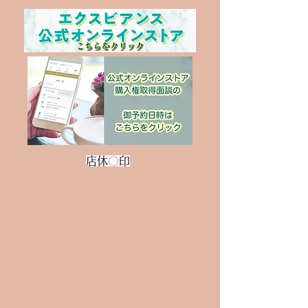
店休
〇
印