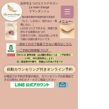
吉祥寺まつげエクステサロン
La main d'ange
ラマンダンジュ
東京都多磨府中保健所認可美容所
「もう、しみない・取れない・我
​メニュー↑
慢しない。」
LEDまつエクで叶える、快適で長
持ちする理想のまつげ。
吉祥寺で19年、目元の美しさを守
り続ける隠れ家サロンです。
​✅初めての方で装着できない場合はこちら
✅ご予約日時情報ブログ
NEWS
:
①8/15-26 夏季休暇（ほぼ圏外滞在につき、ご予約受付、
LINE、SMS原則停止します）
②ご新規受付中断中、再開は10月頃の予定です
自動カウンセリング付きオンライン予約
お電話での予約が希望の場合、カウンセリングの長電話で
きる日時をLINEかメールでご相談ください